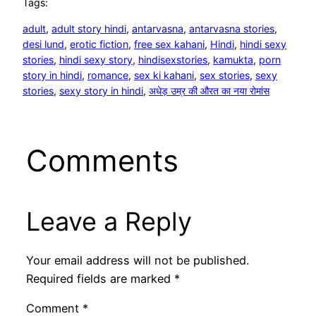
Tags:
adult
, 
adult story hindi
, 
antarvasna
, 
antarvasna stories
, 
desi lund
, 
erotic fiction
, 
free sex kahani
, 
Hindi
, 
hindi sexy
stories
, 
hindi sexy story
, 
hindisexstories
, 
kamukta
, 
porn
story in hindi
, 
romance
, 
sex ki kahani
, 
sex stories
, 
sexy
stories
, 
sexy story in hindi
, 
अधेड़ उम्र की औरत का नया रोमांस
Comments
Leave a Reply
Your email address will not be published.
Required fields are marked
*
Comment
*