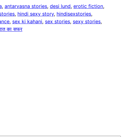
a
, 
antarvasna stories
, 
desi lund
, 
erotic fiction
, 
stories
, 
hindi sexy story
, 
hindisexstories
, 
ance
, 
sex ki kahani
, 
sex stories
, 
sexy stories
, 
रात का सफर