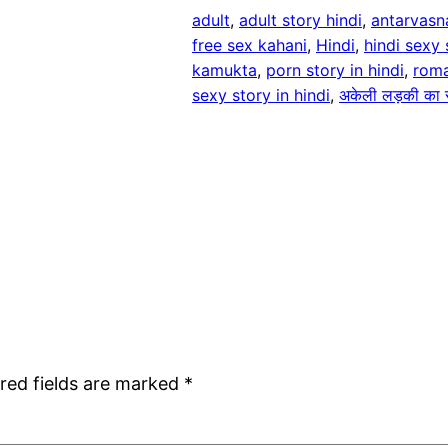
adult
, 
adult story hindi
, 
antarvasn
free sex kahani
, 
Hindi
, 
hindi sexy 
kamukta
, 
porn story in hindi
, 
rom
sexy story in hindi
, 
अकेली लड़की का 
red fields are marked
*