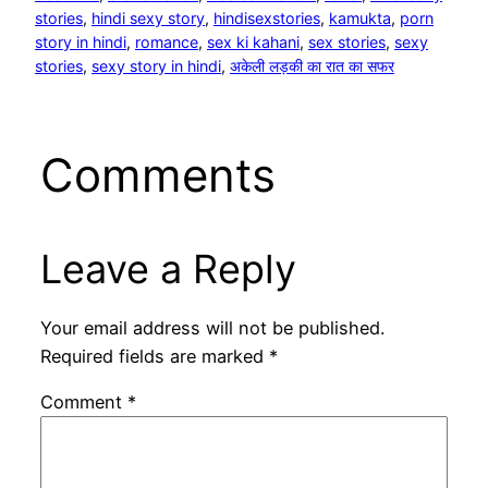
stories
, 
hindi sexy story
, 
hindisexstories
, 
kamukta
, 
porn
story in hindi
, 
romance
, 
sex ki kahani
, 
sex stories
, 
sexy
stories
, 
sexy story in hindi
, 
अकेली लड़की का रात का सफर
Comments
Leave a Reply
Your email address will not be published.
Required fields are marked
*
Comment
*