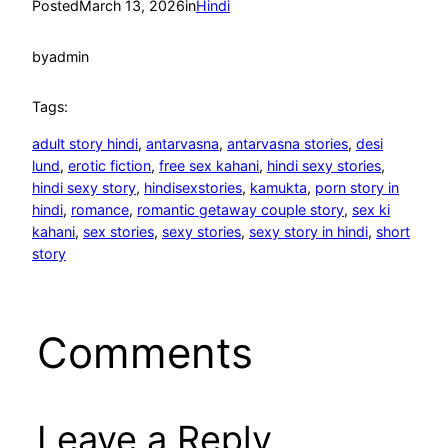
Posted
March 13, 2026
in
Hindi
by
admin
Tags:
adult story hindi
, 
antarvasna
, 
antarvasna stories
, 
desi
lund
, 
erotic fiction
, 
free sex kahani
, 
hindi sexy stories
, 
hindi sexy story
, 
hindisexstories
, 
kamukta
, 
porn story in
hindi
, 
romance
, 
romantic getaway couple story
, 
sex ki
kahani
, 
sex stories
, 
sexy stories
, 
sexy story in hindi
, 
short
story
Comments
Leave a Reply