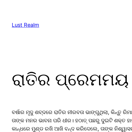
Skip
to
content
Lust Realm
ରାତିର ପ୍ରେମମୟ
ବର୍ଷାର ମୃଦୁ ଶବ୍ଦରେ ରାତିର ନୀରବତା ଭାଙ୍ଗୁଥିଲା, କିନ୍ତୁ ର
ତାଙ୍କ ମନର ଭାବନା ପରି ଧୀର। ହଠାତ୍ ପଛରୁ ଦୁଇଟି ଶକ୍ତ ହ
କାନ୍ଧରେ ମୁଣ୍ଡ ରଖି ଆଖି ବନ୍ଦ କରିଦେଲେ, ତାଙ୍କ ନିଶ୍ୱ