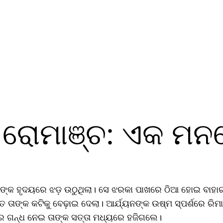
 ରୋମାଞ୍ଚ: ଏକ ମ
ିମାଙ୍କ ହୃଦୟରେ ଝଡ଼ ଉଠୁଥିଲା। ସେ ଝରକା ପାଖରେ ଠିଆ ହୋଇ ବାହାରକୁ 
ାତ ତାଙ୍କ କଟିକୁ ବେଢ଼ାଇ ଦେଲା। ଆର୍ଯ୍ୟନଙ୍କ ଉଷ୍ମ ସ୍ପର୍ଶରେ ର
ାସର ଗନ୍ଧ ନେଇ ତାଙ୍କ ସତ୍ତା ମଧ୍ୟରେ ହଜିଗଲେ।