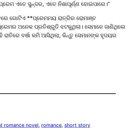
ଯେ ପ୍ରେମ ଏତେ ସୁନ୍ଦର, ଏତେ ନିଶାପୂର୍ଣ୍ଣ ହୋଇପାରେ।”
ରକୃତରେ ଗୋଟିଏ **ପ୍ରେମମୟ ରାତ୍ରିର ରୋମାଞ୍ଚ
ପ୍ରେମର ଅନେକ ପ୍ରତିଶ୍ରୁତି ଝଟକୁଥିଲା। ସେମାନେ ଜାଣିଥିଲେ
ାତିରେ ବର୍ଷା କମି ଆସିଥିଲା, କିନ୍ତୁ ସେମାନଙ୍କ ହୃଦୟର
ht romance novel
, 
romance
, 
short story