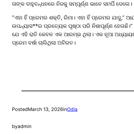
ତାଙ୍କ ବାହୁବନ୍ଧନରେ ନିଜକୁ ସମ୍ପୂର୍ଣ୍ଣ ଭାବେ ସମର୍ପି ଦେଲେ।
“ଏହା ହିଁ ପ୍ରେମର ଶକ୍ତି, ରିମା। ଏହା ହିଁ ପ୍ରେମର ଯାଦୁ,
ଉପନ୍ୟାସ**ର ପ୍ରତ୍ୟେକ ପୃଷ୍ଠା ପରି ନିଶାପୂର୍ଣ୍ଣ ହେଉଛି।
ଯେ ଏହି ରାତି କେବଳ ଏକ ଆରମ୍ଭ ଥିଲା। ଏକ ନୂଆ ଅଧ୍ୟାୟର, ଯ
ପ୍ରେମ ବର୍ଷା ଚାଲିଥିଲା ଅବିରତ।
Posted
March 13, 2026
in
Odia
by
admin