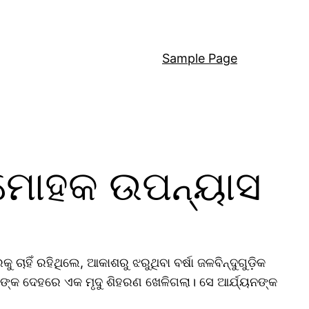
Sample Page
ନମୋହକ ଉପନ୍ୟାସ
ଚାହିଁ ରହିଥିଲେ, ଆକାଶରୁ ଝରୁଥିବା ବର୍ଷା ଜଳବିନ୍ଦୁଗୁଡ଼ିକ
ିମାଙ୍କ ଦେହରେ ଏକ ମୃଦୁ ଶିହରଣ ଖେଳିଗଲା। ସେ ଆର୍ଯ୍ୟନଙ୍କ