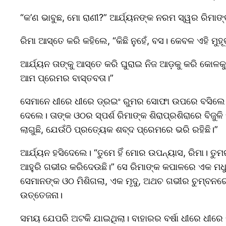
“କ’ଣ ଭାବୁଛ, ମୋ ରାଣୀ?” ଆର୍ଯ୍ୟନଙ୍କ ନରମ ସ୍ୱର ରିମାଙ୍କ
ରିମା ଆସ୍ତେ କରି କହିଲେ, “କିଛି ନୁହେଁ, ବସ। କେବଳ ଏହି ମୁହ
ଆର୍ଯ୍ୟନ ତାଙ୍କୁ ଆସ୍ତେ କରି ଘୁରାଇ ନିଜ ଆଡ଼କୁ କରି କୋଳକ
ଆମ ପ୍ରେମର ବାସ୍ତବତା।”
ସେମାନେ ଧୀରେ ଧୀରେ ଡ୍ରଇଂ ରୁମର ସୋଫା ଉପରେ ବସିଲେ। ମ
ଦେଲେ। ତାଙ୍କ ଓଠର ସ୍ପର୍ଶ ରିମାଙ୍କ ଶିରାପ୍ରଶିରାରେ ବିଜୁଳି 
ଲାଗୁଛି, ଯେଉଁଠି ପ୍ରତ୍ୟେକ ଶବ୍ଦ ପ୍ରେମରେ ଭରି ରହିଛି।”
ଆର୍ଯ୍ୟନ ହସିଦେଲେ। “ତୁମେ ହିଁ ମୋର ଉପନ୍ୟାସ, ରିମା। ତ
ଆହୁରି ଗଭୀର କରିଦେଉଛି।” ସେ ରିମାଙ୍କ କପାଳରେ ଏକ ମଧୁ
ସେମାନଙ୍କ ଓଠ ମିଶିଗଲା, ଏକ ମୃଦୁ, ଅଥଚ ଗଭୀର ଚୁମ୍ବନରେ 
ଉତ୍ତେଜନା।
ସମୟ ଯେପରି ଅଟକି ଯାଇଥିଲା। ବାହାରର ବର୍ଷା ଧୀରେ ଧୀରେ କ