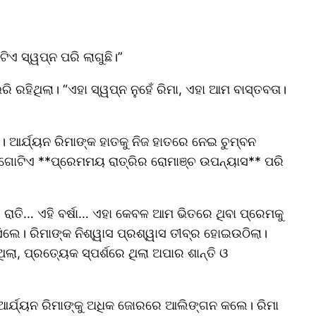
ିଏ ସ୍ୱପ୍ନ ପରି ଲାଗୁଛି।”
ରହିଥିଲା। “ଏହା ସ୍ୱପ୍ନ ନୁହେଁ ରିମା, ଏହା ଆମ ବାସ୍ତବତା।
ଆର୍ଯ୍ୟନ ରିମାଙ୍କ ହାତକୁ ନିଜ ହାତରେ ନେଇ ଚୁମ୍ବନ
୍ତ ଠିକ୍ ଗୋଟିଏ **ପ୍ରେମମୟ ରାତ୍ରିର ରୋମାଞ୍ଚ ଉପନ୍ୟାସ** ପରି
ରାତି… ଏହି ବର୍ଷା… ଏହା କେବଳ ଆମ ଭିତରେ ଥିବା ପ୍ରେମକୁ
ଲେ। ରିମାଙ୍କ ନିଶ୍ୱାସ ପ୍ରଶ୍ୱାସ ତୀବ୍ର ହୋଇଉଠିଲା।
ା, ପ୍ରତ୍ୟେକ ସ୍ପର୍ଶରେ ଥିଲା ଅପାର ଶାନ୍ତି ଓ
। ଆର୍ଯ୍ୟନ ରିମାଙ୍କୁ ଅଧିକ ଜୋରରେ ଆଲିଙ୍ଗନ କଲେ। ରିମା