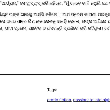
 “ଆର୍ଯ୍ୟନ,” ସେ ଫୁସ୍‌ଫୁସ୍ କରି କହିଲେ, “ମୁଁ କେବେ ଭାବି ନଥିଲି 
” ଆର୍ଯ୍ୟନ ତାଙ୍କ ଗାଲକୁ ଆଉଁସି କହିଲେ। “ଆମ ପ୍ରେମ କାହାଣୀ ପ୍
” ସେ ଧୀରେ ଧୀରେ ରିମାଙ୍କ କେଶକୁ ସଜାଡ଼ି ଦେଲେ, ତାଙ୍କ ଆଖିରେ 
ାହା ପ୍ରେମ, ଆବେଗ ଓ ଅସରନ୍ତି ସ୍ପର୍ଶରେ ଭରି ରହିଥିଲା। ସେହି ର
Tags:
erotic fiction
, 
passionate late nig