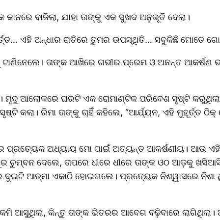
 କାନରେ ବାଜିଲା, ଯାହା ତାଙ୍କୁ ଏକ ସୁଖଦ ଅନୁଭୂତି ଦେଲା।
ୂର୍ତ୍ତ… ଏହି ଅନ୍ଧାର ରାତିରେ ତୁମର ଉପସ୍ଥିତି… ସବୁକିଛି ମୋତେ ଗୋଟ
ୁ ଟାଣିନେଲେ। ତାଙ୍କ ଆଖିରେ ଗଭୀର ପ୍ରେମ ଓ ଅନନ୍ତ ଆକର୍ଷଣ ଭରି 
ୃଦୁ ଆଲୋକରେ ଘରଟି ଏକ ରୋମାଣ୍ଟିକ ପରିବେଶ ସୃଷ୍ଟି କରୁଥିଲା। 
ସୃଷ୍ଟି କଲା। ରିମା ତାଙ୍କୁ ଚାହିଁ କହିଲେ, “ଆର୍ଯ୍ୟନ, ଏହି ମୁହୂର୍ତ
ୁମର ପ୍ରତ୍ୟେକ ଅଧ୍ୟାୟ ମୋ ପାଇଁ ଅତ୍ୟନ୍ତ ଆକର୍ଷଣୀୟ। ଆଉ ଏହି 
ର ଚୁମ୍ବନ ଦେଲେ, ତାପରେ ଧୀରେ ଧୀରେ ତାଙ୍କ ଓଠ ଆଡ଼କୁ ଖସିଆସି
ଦୁଇଟି ଆତ୍ମା ଏକାଠି ହୋଇଗଲେ। ପ୍ରତ୍ୟେକ ନିଶ୍ୱାସରେ ନିଶା ଥିଲ
ମି ଆସୁଥିଲା, କିନ୍ତୁ ତାଙ୍କ ଭିତରର ଆବେଗ ବଢ଼ିବାରେ ଲାଗିଥିଲା